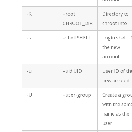
-R
–root
Directory to
CHROOT_DIR
chroot into
-s
–shell SHELL
Login shell o
the new
account
-u
–uid UID
User ID of th
new account
-U
–user-group
Create a gro
with the sam
name as the
user