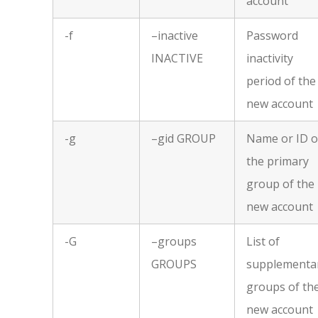
account
-f
–inactive
Password
INACTIVE
inactivity
period of the
new account
-g
–gid GROUP
Name or ID o
the primary
group of the
new account
-G
–groups
List of
GROUPS
supplementa
groups of th
new account