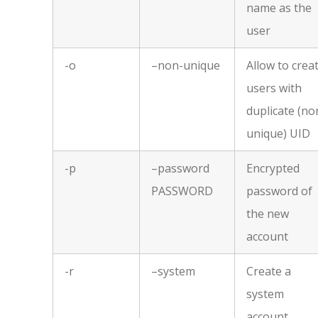
name as the
user
-o
–non-unique
Allow to crea
users with
duplicate (no
unique) UID
-p
–password
Encrypted
PASSWORD
password of
the new
account
-r
–system
Create a
system
account