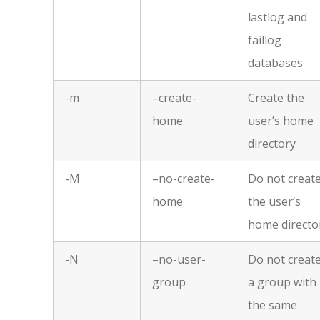
lastlog and
faillog
databases
-m
–create-
Create the
home
user’s home
directory
-M
–no-create-
Do not creat
home
the user’s
home directo
-N
–no-user-
Do not creat
group
a group with
the same