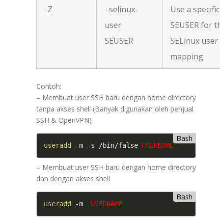
-Z
–selinux-
Use a specific
user
SEUSER for t
SEUSER
SELinux user
mapping
Contoh:
– Membuat user SSH baru dengan home directory
tanpa akses shell (Banyak digunakan oleh penjual
SSH & OpenVPN)
Bash
useradd
 -m -s /bin/false 
USERNAME
– Membuat user SSH baru dengan home directory
dan dengan akses shell
Bash
useradd
 -m  
USERNAME