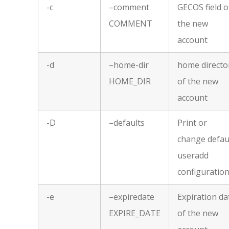
-c
–comment
GECOS field o
COMMENT
the new
account
-d
–home-dir
home directo
HOME_DIR
of the new
account
-D
–defaults
Print or
change defau
useradd
configuratio
-e
–expiredate
Expiration da
EXPIRE_DATE
of the new