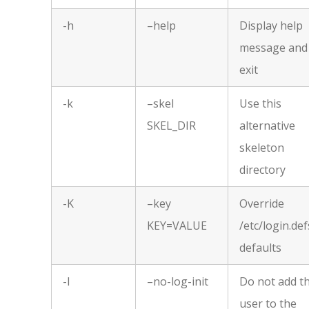
-h
–help
Display help
message and
exit
-k
–skel
Use this
SKEL_DIR
alternative
skeleton
directory
-K
–key
Override
KEY=VALUE
/etc/login.def
defaults
-l
–no-log-init
Do not add t
user to the