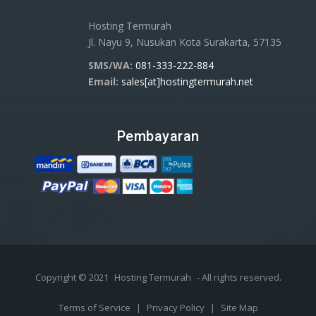
Hosting Termurah
Jl. Nayu 9, Nusukan Kota Surakarta, 57135
SMS/WA:
081-333-222-884
Email:
sales[at]hostingtermurah.net
Pembayaran
Copyright © 2021
Hosting Termurah
- All rights reserved.
Terms of Service
|
Privacy Policy
|
Site Map