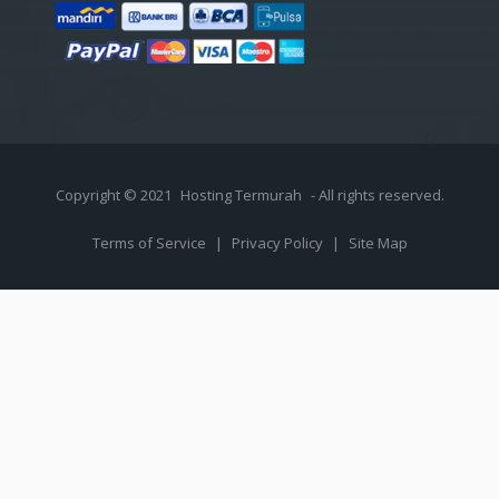
Copyright © 2021
Hosting Termurah
- All rights reserved.
Terms of Service
|
Privacy Policy
|
Site Map