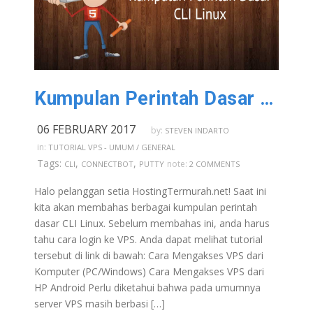
Kumpulan Perintah Dasar CLI Linux
06 FEBRUARY 2017
by:
STEVEN INDARTO
in:
TUTORIAL VPS - UMUM / GENERAL
Tags:
,
,
note:
CLI
CONNECTBOT
PUTTY
2 COMMENTS
Halo pelanggan setia HostingTermurah.net! Saat ini
kita akan membahas berbagai kumpulan perintah
dasar CLI Linux. Sebelum membahas ini, anda harus
tahu cara login ke VPS. Anda dapat melihat tutorial
tersebut di link di bawah: Cara Mengakses VPS dari
Komputer (PC/Windows) Cara Mengakses VPS dari
HP Android Perlu diketahui bahwa pada umumnya
server VPS masih berbasi […]