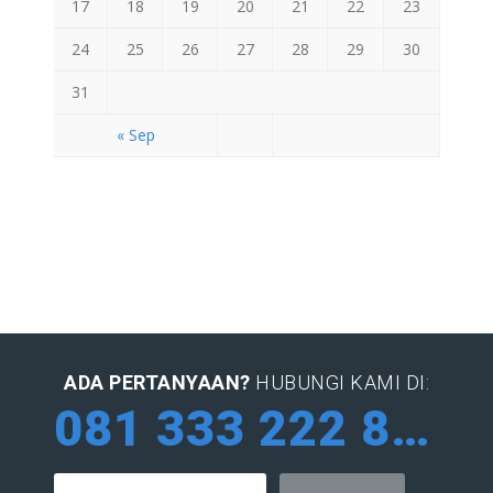
17
18
19
20
21
22
23
24
25
26
27
28
29
30
31
« Sep
ADA PERTANYAAN?
HUBUNGI KAMI DI:
081 333 222 884