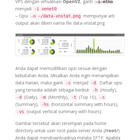
VPS dengan virtualisasi
OpenVZ
, ganti
-i etho
menjadi
-i venet0
– Opsi
mempunyai arti
-o ~/data-vnstat.png
output akan diberi nama file data-vnstat.png
Anda dapat memodifikasi opsi sesuai dengan
kebutuhan Anda. Misalkan Anda ingin menampilkan
data harian, maka ganti
menjad
. Daftar opsi
-s
-d
yang tersedia adalah sebagai berikut:
(Hourly),
-h
(Daily),
(Monthly),
(Top 10),
-d
-m
-t
-s
(Summary),
(horizontal summary with hours),
-hs
(output vertical summary with hours).
-vs
Gambar tersebut akan tersimpan pada home
directory untuk user root pada server Anda (
/root/
).
Anda dapat mendownloadnya melalui SFTP. Apabila