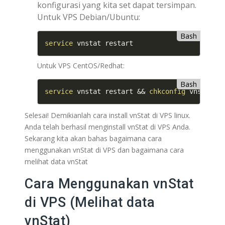
konfigurasi yang kita set dapat tersimpan.
Untuk VPS Debian/Ubuntu:
Bash
service
 vnstat restart
Untuk VPS CentOS/Redhat:
Bash
service
 vnstat restart 
&&
chkconfig
 vnstat o
Selesai! Demikianlah cara install vnStat di VPS linux.
Anda telah berhasil menginstall vnStat di VPS Anda.
Sekarang kita akan bahas bagaimana cara
menggunakan vnStat di VPS dan bagaimana cara
melihat data vnStat
Cara Menggunakan vnStat
di VPS (Melihat data
vnStat)