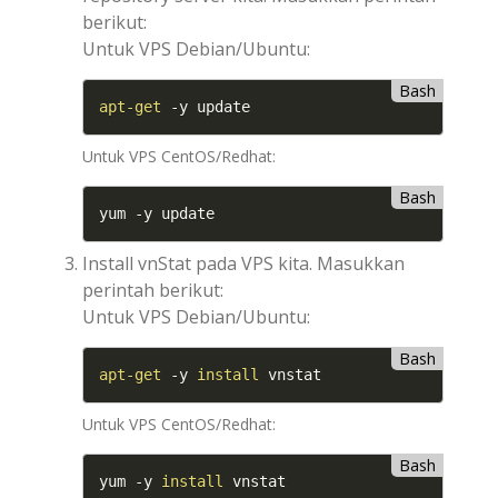
berikut:
Untuk VPS Debian/Ubuntu:
Bash
apt-get
 -y update
Untuk VPS CentOS/Redhat:
Bash
yum -y update
Install vnStat pada VPS kita. Masukkan
perintah berikut:
Untuk VPS Debian/Ubuntu:
Bash
apt-get
 -y 
install
 vnstat
Untuk VPS CentOS/Redhat:
Bash
yum -y 
install
 vnstat