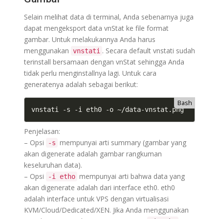
Selain melihat data di terminal, Anda sebenarnya juga
dapat mengeksport data vnStat ke file format
gambar. Untuk melakukannya Anda harus
menggunakan
. Secara default vnstati sudah
vnstati
terinstall bersamaan dengan vnStat sehingga Anda
tidak perlu menginstallnya lagi. Untuk cara
generatenya adalah sebagai berikut:
Bash
vnstati -s -i eth0 -o ~/data-vnstat.png
Penjelasan:
– Opsi
mempunyai arti summary (gambar yang
-s
akan digenerate adalah gambar rangkuman
keseluruhan data).
– Opsi
mempunyai arti bahwa data yang
-i etho
akan digenerate adalah dari interface eth0. eth0
adalah interface untuk VPS dengan virtualisasi
KVM/Cloud/Dedicated/XEN. Jika Anda menggunakan