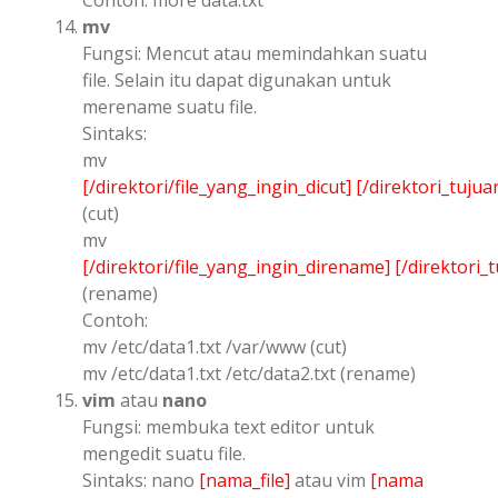
mv
Fungsi: Mencut atau memindahkan suatu
file. Selain itu dapat digunakan untuk
merename suatu file.
Sintaks:
mv
[/direktori/file_yang_ingin_dicut]
[/direktori_tujua
(cut)
mv
[/direktori/file_yang_ingin_direname]
[/direktori_
(rename)
Contoh:
mv /etc/data1.txt /var/www (cut)
mv /etc/data1.txt /etc/data2.txt (rename)
vim
atau
nano
Fungsi: membuka text editor untuk
mengedit suatu file.
Sintaks: nano
[nama_file]
atau vim
[nama