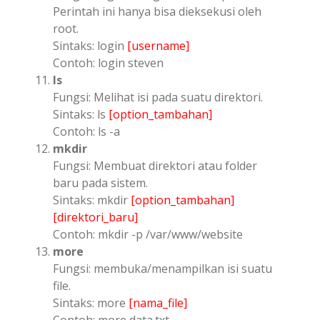
Perintah ini hanya bisa dieksekusi oleh
root.
Sintaks: login
[username]
Contoh: login steven
ls
Fungsi: Melihat isi pada suatu direktori.
Sintaks: ls
[option_tambahan]
Contoh: ls -a
mkdir
Fungsi: Membuat direktori atau folder
baru pada sistem.
Sintaks: mkdir
[option_tambahan]
[direktori_baru]
Contoh: mkdir -p /var/www/website
more
Fungsi: membuka/menampilkan isi suatu
file.
Sintaks: more
[nama_file]
Contoh: more data.txt