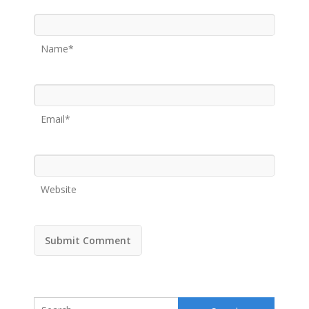
Name*
Email*
Website
Search