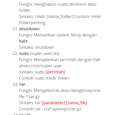
Fungsi: menghapus suatu direktori atau
folder.
Sintaks: rmdir [nama_folder] Contoh: rmdir
folderpenting
shutdown
Fungsi: Mematikan sistem. Mirip dengan
halt.
Sintaks: shutdown
sudo
(super user do)
Fungsi: Menjalankan perintah dengan hak
akses root/super user.
Sintaks: sudo
[perintah]
Contoh: sudo mkdir folder
tar
Fungsi: Mengekstrak atau mengkompress
file *.tar.gz
Sintaks: tar
[parameter]
[nama_file]
Contoh: tar -xzvf openvpn.tar.gz
touch