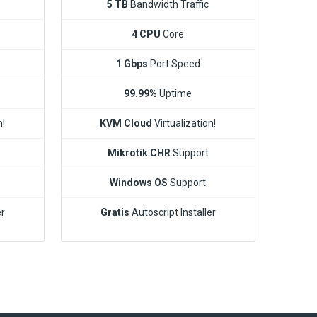
5 TB
Bandwidth Traffic
4 CPU
Core
1 Gbps
Port Speed
99.99%
Uptime
n!
KVM Cloud
Virtualization!
Mikrotik CHR
Support
Windows OS
Support
er
Gratis
Autoscript Installer