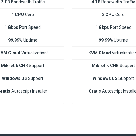
2 TB
Bandwidth Traffic
4 TB
Bandwidth Traffic
1 CPU
Core
2 CPU
Core
1 Gbps
Port Speed
1 Gbps
Port Speed
99.99%
Uptime
99.99%
Uptime
KVM Cloud
Virtualization!
KVM Cloud
Virtualizatio
Mikrotik CHR
Support
Mikrotik CHR
Support
Windows OS
Support
Windows OS
Support
Gratis
Autoscript Installer
Gratis
Autoscript Install