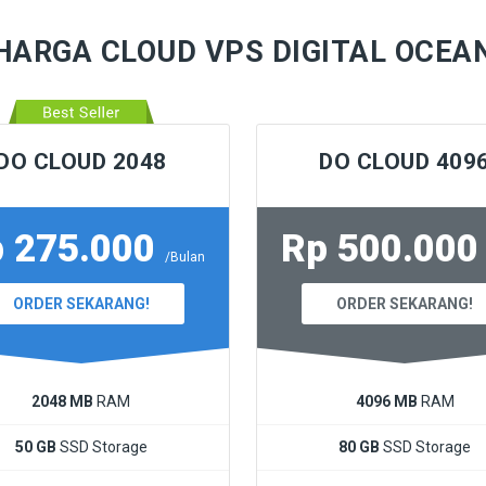
HARGA CLOUD VPS DIGITAL OCEA
DO CLOUD 2048
DO CLOUD 409
 275.000
Rp 500.00
/Bulan
ORDER SEKARANG!
ORDER SEKARANG!
2048 MB
RAM
4096 MB
RAM
50 GB
SSD Storage
80 GB
SSD Storage