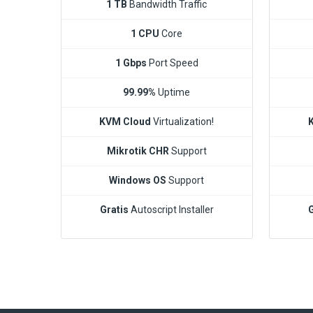
1 TB
Bandwidth Traffic
1 CPU
Core
1 Gbps
Port Speed
99.99%
Uptime
KVM Cloud
Virtualization!
Mikrotik CHR
Support
Windows OS
Support
Gratis
Autoscript Installer