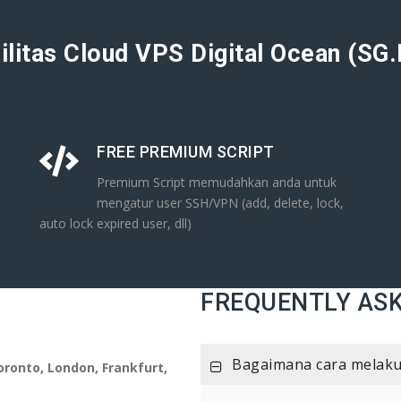
ilitas Cloud VPS Digital Ocean (SG
FREE PREMIUM SCRIPT
Premium Script memudahkan anda untuk
mengatur user SSH/VPN (add, delete, lock,
auto lock expired user, dll)
FREQUENTLY AS
Bagaimana cara melaku
oronto, London, Frankfurt,