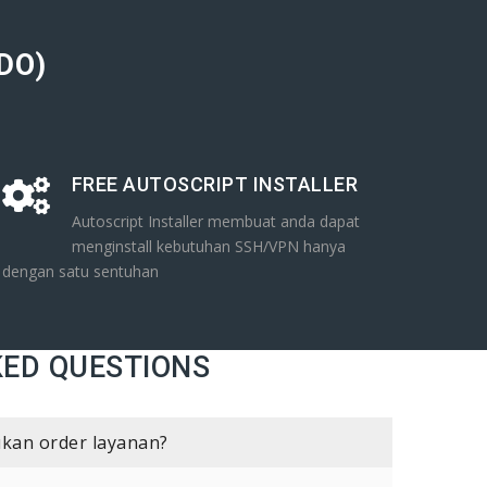
.DO)
FREE AUTOSCRIPT INSTALLER
Autoscript Installer membuat anda dapat
menginstall kebutuhan SSH/VPN hanya
dengan satu sentuhan
KED QUESTIONS
kan order layanan?