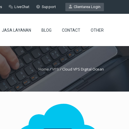
Us
LiveChat
Support
Clientarea Login
JASA LAYANAN
BLOG
CONTACT
OTHER
Home
/
VPS
/
Cloud VPS Digital Ocean