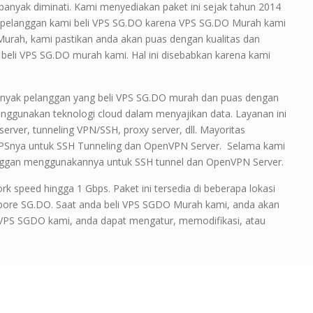
anyak diminati. Kami menyediakan paket ini sejak tahun 2014
tas pelanggan kami beli VPS SG.DO karena VPS SG.DO Murah kami
O Murah, kami pastikan anda akan puas dengan kualitas dan
 beli VPS SG.DO murah kami. Hal ini disebabkan karena kami
Banyak pelanggan yang beli VPS SG.DO murah dan puas dengan
 menggunakan teknologi cloud dalam menyajikan data. Layanan ini
server, tunneling VPN/SSH, proxy server, dll. Mayoritas
PSnya untuk SSH Tunneling dan OpenVPN Server. Selama kami
langgan menggunakannya untuk SSH tunnel dan OpenVPN Server.
ork speed hingga 1 Gbps. Paket ini tersedia di beberapa lokasi
gapore SG.DO. Saat anda beli VPS SGDO Murah kami, anda akan
li VPS SGDO kami, anda dapat mengatur, memodifikasi, atau