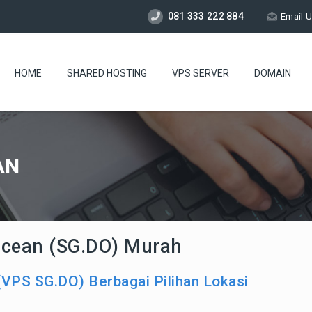
081 333 222 884
Email 
HOME
SHARED HOSTING
VPS SERVER
DOMAIN
AN
Ocean (SG.DO) Murah
(VPS SG.DO) Berbagai Pilihan Lokasi