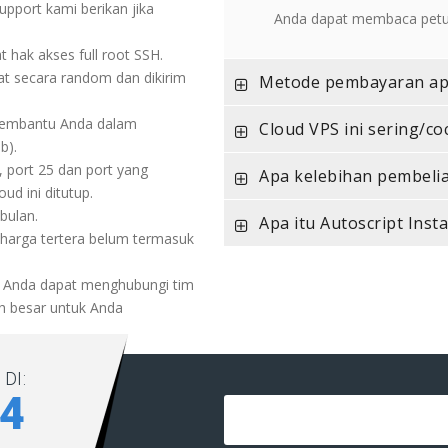
pport kami berikan jika
Anda dapat membaca petunj
 hak akses full root SSH.
t secara random dan dikirim
Metode pembayaran apa 
 membantu Anda dalam
Cloud VPS ini sering/c
b).
, port 25 dan port yang
Apa kelebihan pembeli
d ini ditutup.
bulan.
Apa itu Autoscript Inst
 harga tertera belum termasuk
, Anda dapat menghubungi tim
h besar untuk Anda
DI:
84