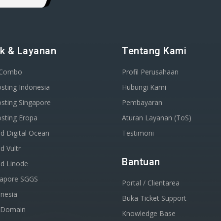
k & Layanan
Tentang Kami
 Combo
Profil Perusahaan
sting Indonesia
Hubungi Kami
sting Singapore
Pembayaran
sting Eropa
Aturan Layanan (ToS)
d Digital Ocean
Testimoni
d Vultr
Bantuan
ud Linode
gapore SGGS
Portal / Clientarea
nesia
Buka Ticket Support
r Domain
Knowledge Base