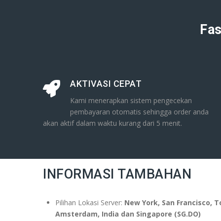
Fas
AKTIVASI CEPAT
Kami menerapkan sistem pengecekan
pembayaran otomatis sehingga order anda
akan aktif dalam waktu kurang dari 5 menit.
INFORMASI TAMBAHAN
Pilihan Lokasi Server:
New York, San Francisco, T
Amsterdam, India dan Singapore (SG.DO)