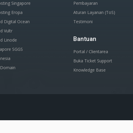
sting Singapore
Pembayaran
sting Eropa
Aturan Layanan (ToS)
d Digital Ocean
Testimoni
d Vultr
Bantuan
ud Linode
gapore SGGS
Portal / Clientarea
nesia
Buka Ticket Support
r Domain
Knowledge Base