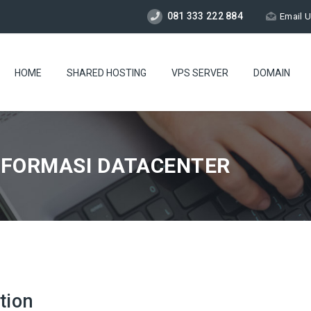
081 333 222 884
Email 
HOME
SHARED HOSTING
VPS SERVER
DOMAIN
INFORMASI DATACENTER
tion