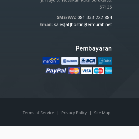
57135
SMS/WA:
081-333-222-884
Email:
sales[at]hostingtermurah.net
Pembayaran
Terms of Service
|
Privacy Policy
|
Site Map