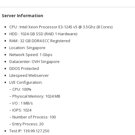
Server Information
CPU : Intel Xeon Processor E3-1245 v5 @ 3.5Ghz (8 Cores)
HDD : 1024 GB SSD (RAID 1 Hardware)
RAM : 32 GB DDR4 ECC Registered
Location: Singapore
Network Speed: 1 Gbps
Datacenter: OVH Singapore
DDOS Protected
Litespeed Webserver
LVE Configuration:
– CPU: 100%
– Physical Memory: 1024 MB
– I/O : 1 MB/s
– IOPS: 1024
– Number of Process: 100
– Entry Process: 20
Test IP: 139.99.127.250