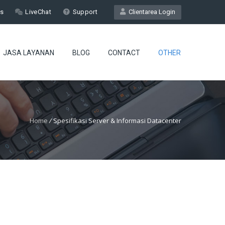
Us
LiveChat
Support
Clientarea Login
JASA LAYANAN
BLOG
CONTACT
OTHER
Home
/
Spesifikasi Server & Informasi Datacenter