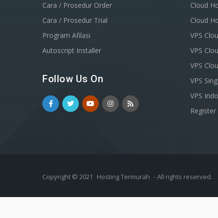
Cara / Prosedur Order
Cloud Ho
Cara / Prosedur Trial
Cloud Ho
Program Afilasi
VPS Clou
Autoscript Installer
VPS Clou
VPS Clo
Follow Us On
VPS Sin
VPS Indo
Registe
Copyright © 2021
Hosting Termurah
- All rights reserved.