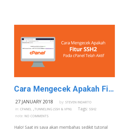
Cara Mengecek Apakah Fitur SSH2 Pada cPanel Aktif
27 JANUARY 2018
by:
STEVEN INDARTO
,
Tags:
in:
CPANEL
TUNNELING (SSH & VPN)
SSH2
note:
NO COMMENTS
Halo! Saat ini saya akan membahas sedikit tutorial