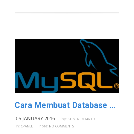
Cara Membuat Database MySQL Pada cPanel
05 JANUARY 2016
by:
STEVEN INDARTO
in:
note:
CPANEL
NO COMMENTS