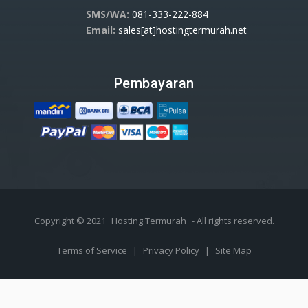
SMS/WA:
081-333-222-884
Email:
sales[at]hostingtermurah.net
Pembayaran
Copyright © 2021
Hosting Termurah
- All rights reserved.
Terms of Service
|
Privacy Policy
|
Site Map