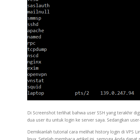
Di Screenshot terlihat bahwa user SSH yang terakhir d
dua user itu untuk login ke server saya. Sedangkan user
Demikianlah tutorial cara melihat history login di VP
linux. Setelah membaca artikel ini, semoga Anda dap