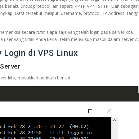
uga berlaku untuk protocol lain seperti PPTP VPN, SFTP, Dan sebagain
ngkap. Data tersebut meliputi username, protocol, IP Address, tangg
emeriksa secara rutin siapa saja yang telah login pada server kita.
da user yang tidak Anda kenali telah menyusup masuk dalam server A
y Login di VPS Linux
 Server
ver kita, masukkan perintah berikut: