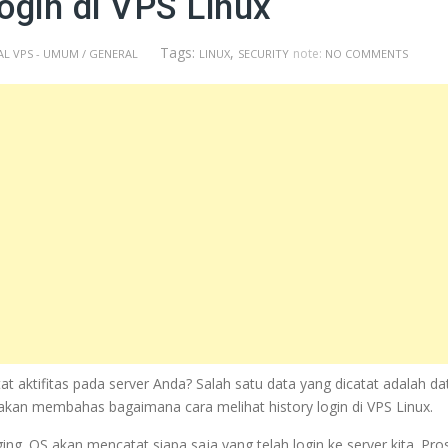
ogin di VPS Linux
Tags:
,
note:
L VPS - UMUM / GENERAL
LINUX
SECURITY
NO COMMENTS
 aktifitas pada server Anda? Salah satu data yang dicatat adalah da
 akan membahas bagaimana cara melihat history login di VPS Linux.
ging. OS akan mencatat siapa saja yang telah login ke server kita. Pro