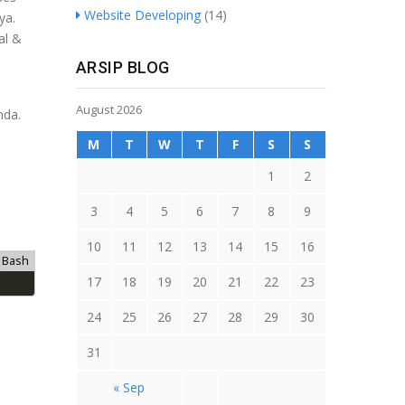
Website Developing
(14)
ya.
al &
ARSIP BLOG
August 2026
nda.
M
T
W
T
F
S
S
1
2
3
4
5
6
7
8
9
10
11
12
13
14
15
16
Bash
17
18
19
20
21
22
23
24
25
26
27
28
29
30
31
« Sep