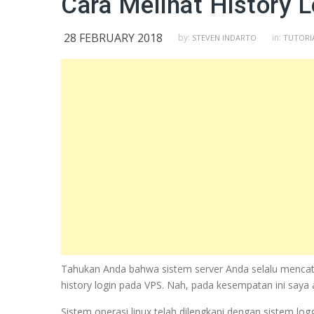
Cara Melihat History L
28 FEBRUARY 2018
by:
in:
STEVEN INDARTO
TUTORIA
Tahukan Anda bahwa sistem server Anda selalu mencatat
history login pada VPS. Nah, pada kesempatan ini saya
Sistem operasi linux telah dilengkapi dengan sistem log