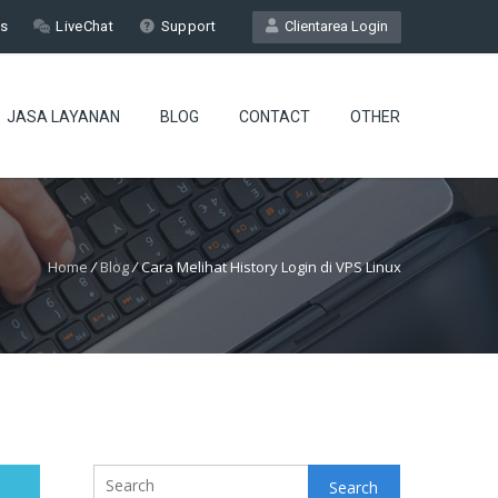
Us
LiveChat
Support
Clientarea Login
JASA LAYANAN
BLOG
CONTACT
OTHER
Home
/
Blog
/
Cara Melihat History Login di VPS Linux
Search