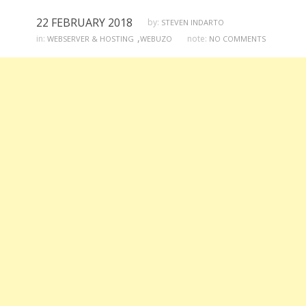
22 FEBRUARY 2018
by:
STEVEN INDARTO
,
in:
note:
WEBSERVER & HOSTING
WEBUZO
NO COMMENTS