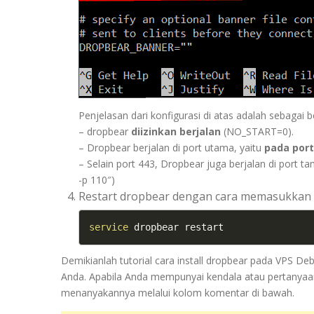
Penjelasan dari konfigurasi di atas adalah sebagai be
– dropbear
diizinkan berjalan
(NO_START=0).
– Dropbear berjalan di port utama, yaitu
pada port
– Selain port 443, Dropbear juga berjalan di por
-p 110″)
Restart dropbear dengan cara memasukkan p
service
 dropbear restart
Demikianlah tutorial cara install dropbear pada VPS De
Anda. Apabila Anda mempunyai kendala atau pertanyaan 
menanyakannya melalui kolom komentar di bawah.