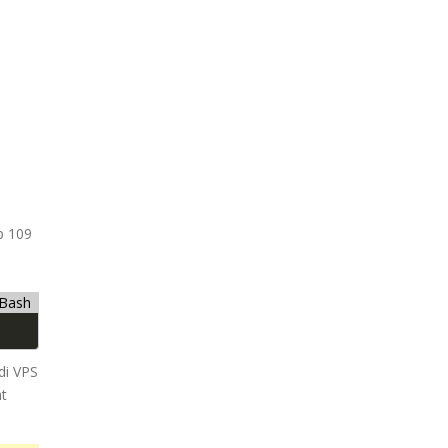
p 109
Bash
di VPS
at