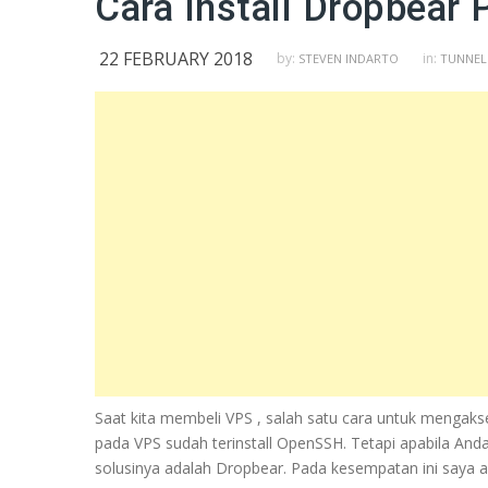
Cara Install Dropbear
22 FEBRUARY 2018
by:
in:
STEVEN INDARTO
TUNNELI
Saat kita membeli VPS , salah satu cara untuk mengakse
pada VPS sudah terinstall OpenSSH. Tetapi apabila An
solusinya adalah Dropbear. Pada kesempatan ini saya a