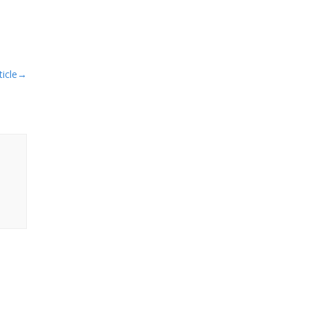
icle
→