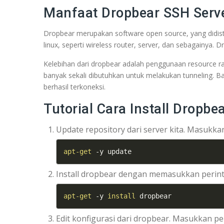
Manfaat Dropbear SSH Serv
Dropbear merupakan software open source, yang didistr
linux, seperti wireless router, server, dan sebagainya
Kelebihan dari dropbear adalah penggunaan resource ra
banyak sekali dibutuhkan untuk melakukan tunneling. 
berhasil terkoneksi.
Tutorial Cara Install Dropb
Update repository dari server kita. Masukkan
apt-get
 -y update
Install dropbear dengan memasukkan perint
apt-get
 -y 
install
 dropbear
Edit konfigurasi dari dropbear. Masukkan pe