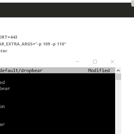
ORT=443
R_EXTRA_ARGS=”-p 109 -p 110″
nter
.