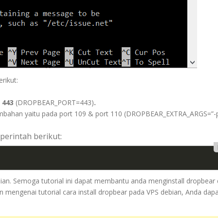
rikut:
 443
(DROPBEAR_PORT=443)
.
t tambahan yaitu pada port 109 & port 110 (DROPBEAR_EXTRA_ARGS=”-
erintah berikut:
bian. Semoga tutorial ini dapat membantu anda menginstall dropbear 
mengenai tutorial cara install dropbear pada VPS debian, Anda dap