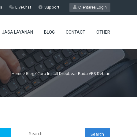
Us
LiveChat
Support
Clientarea Login
JASA LAYANAN
BLOG
CONTACT
OTHER
Home
/
Blog
/
Cara Install Dropbear Pada VPS Debian
Search