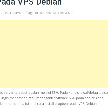
 Pada VPS Debian
Tags:
note:
NG (SSH & VPN)
DEBIAN
NO COMMENTS
s server tersebut adalah melalui SSH. Pada kondisi awal/default, sis
da ingin menambah atau mengganti software SSH pada server Anda,
kan membahas tutorial cara install dropbear pada VPS Debian