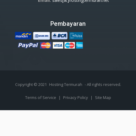
Email:
sales[at]hostingtermurah.net
Pembayaran
Copyright © 2021
Hosting Termurah
- All rights reserved.
Terms of Service
|
Privacy Policy
|
Site Map