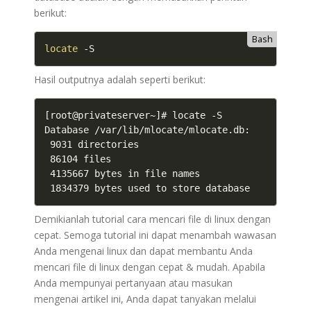
berikut:
Bash
locate
 -S
Hasil outputnya adalah seperti berikut:
[root@privateserver~]# locate -S

Database /var/lib/mlocate/mlocate.db:

 9031 directories

 86104 files

 4135667 bytes in file names

 1834379 bytes used to store database
Demikianlah tutorial cara mencari file di linux dengan
cepat. Semoga tutorial ini dapat menambah wawasan
Anda mengenai linux dan dapat membantu Anda
mencari file di linux dengan cepat & mudah. Apabila
Anda mempunyai pertanyaan atau masukan
mengenai artikel ini, Anda dapat tanyakan melalui