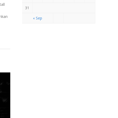
all
31
ahkan
« Sep