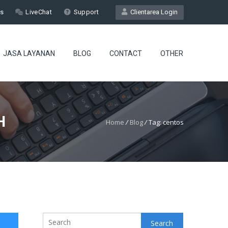
Us
LiveChat
Support
Clientarea Login
JASA LAYANAN
BLOG
CONTACT
OTHER
H
Home
/
Blog
/
Tag: centos
Search