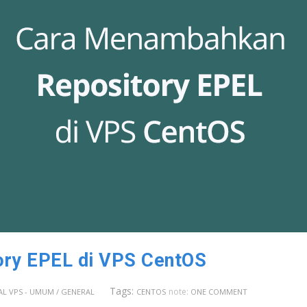
ry EPEL di VPS CentOS
Tags:
note:
L VPS - UMUM / GENERAL
CENTOS
ONE COMMENT