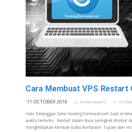
Cara Membuat VPS Restart 
11 OCTOBER 2016
by:
in:
STEVEN INDARTO
TUTORIA
Halo Pelanggan Setia HostingTermurah.net! Saat ini k
waktu tertentu. Restart dalam linux seringkali disebu
menghidupkan kembali suatu komputer. Tujuan dari rest