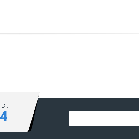
DI:
84