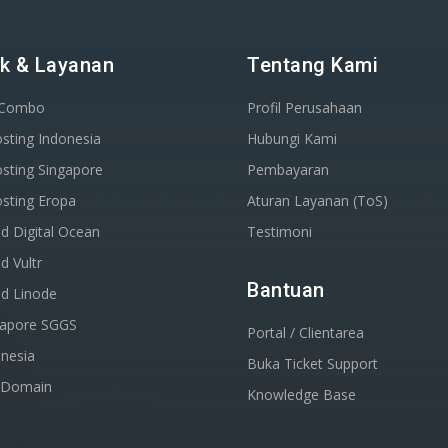
k & Layanan
Tentang Kami
 Combo
Profil Perusahaan
sting Indonesia
Hubungi Kami
sting Singapore
Pembayaran
sting Eropa
Aturan Layanan (ToS)
d Digital Ocean
Testimoni
d Vultr
Bantuan
ud Linode
gapore SGGS
Portal / Clientarea
nesia
Buka Ticket Support
r Domain
Knowledge Base