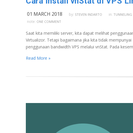
Cara Install vnStat di VPS L
01 MARCH 2018
by:
in:
STEVEN INDARTO
TUNNELING 
note:
ONE COMMENT
Saat kita memiliki server, kita dapat melihat penggunaa
Virtualizor. Tetapi bagaimana jika kita tidak mempunya
penggunaan bandwidth VPS melalui vnStat. Pada kesempa
Read More »