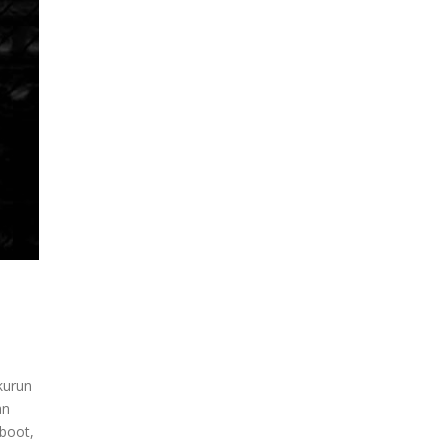
kurun
an
eboot,