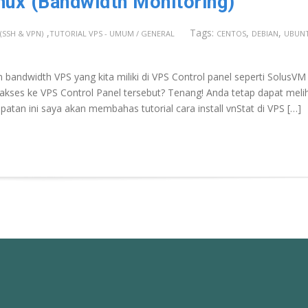
inux (Bandwidth Monitoring)
,
Tags:
,
,
(SSH & VPN)
TUTORIAL VPS - UMUM / GENERAL
CENTOS
DEBIAN
UBUN
n bandwidth VPS yang kita miliki di VPS Control panel seperti SolusVM
i akses ke VPS Control Panel tersebut? Tenang! Anda tetap dapat meli
tan ini saya akan membahas tutorial cara install vnStat di VPS […]