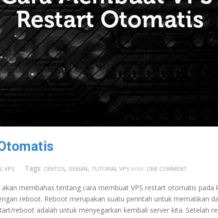
Otomatis
Tags:
,
,
note:
L VPS
CENTOS
DEBIAN
TUTORIAL VPS
ONE COMMENT
ita akan membahas tentang cara membuat VPS restart otomatis pada 
t dengan reboot. Reboot merupakan suatu perintah untuk mematikan d
art/reboot adalah untuk menyegarkan kembali server kita. Setelah r