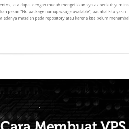
Centos, kita dapat dengan mudah mengetikkan syntax berikut: yum inst
an pesan “No package namapackage available“, padahal kita yakin
ena adanya masalah pada repository atau karena kita belum menamb