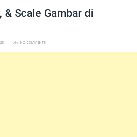
p, & Scale Gambar di
note:
SS
NO COMMENTS