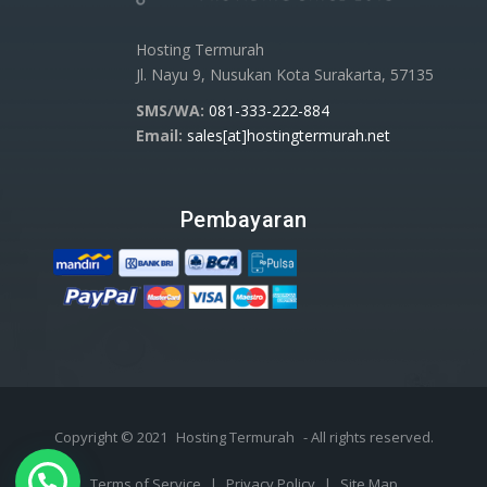
Hosting Termurah
Jl. Nayu 9, Nusukan Kota Surakarta, 57135
SMS/WA:
081-333-222-884
Email:
sales[at]hostingtermurah.net
Pembayaran
Copyright © 2021
Hosting Termurah
- All rights reserved.
WhatsApp Us
Terms of Service
|
Privacy Policy
|
Site Map