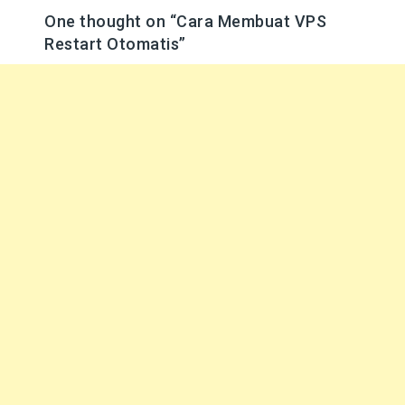
One thought on “
Cara Membuat VPS
Restart Otomatis
”