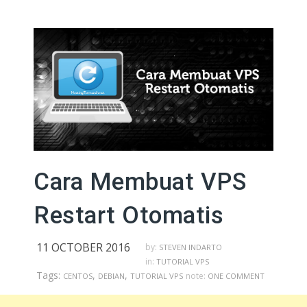
Cara Membuat VPS
Restart Otomatis
11 OCTOBER 2016
by:
STEVEN INDARTO
in:
TUTORIAL VPS
Tags:
,
,
note:
CENTOS
DEBIAN
TUTORIAL VPS
ONE COMMENT