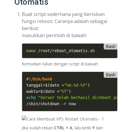
Otomatis
Buat script sederhana yang berisikan
fungsi reboot. Caranya adalah sebagai
berikut:
masukkan perintah di bawah:
Bash
nano
Kemudian isikan dengan script di bawah:
Bash
#!/bin/bash
tanggal
=
$(
date +
"%m-%d-%Y"
)
waktu
=
$(
date +
"%T"
)
echo
"Server telah berhasil direboot pada ta
/sbin/shutdown -r now
Jika sudah tekan
CTRL + X
, lalu ketik
Y
dan