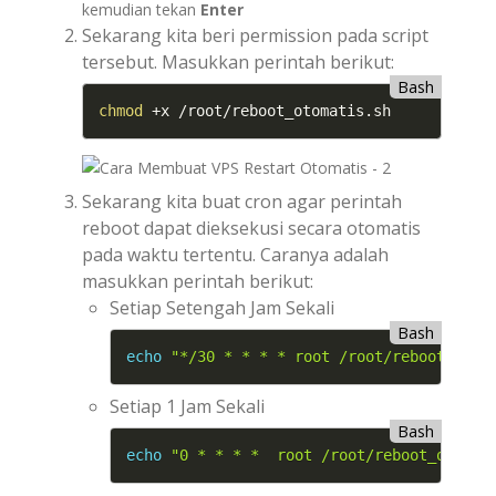
kemudian tekan
Enter
Sekarang kita beri permission pada script
tersebut. Masukkan perintah berikut:
Bash
chmod
Sekarang kita buat cron agar perintah
reboot dapat dieksekusi secara otomatis
pada waktu tertentu. Caranya adalah
masukkan perintah berikut:
Setiap Setengah Jam Sekali
Bash
echo
"
*/30 * * * * root /root/reboot_otom
Setiap 1 Jam Sekali
Bash
echo
"0
 * * * *  root /root/reboot_otomat