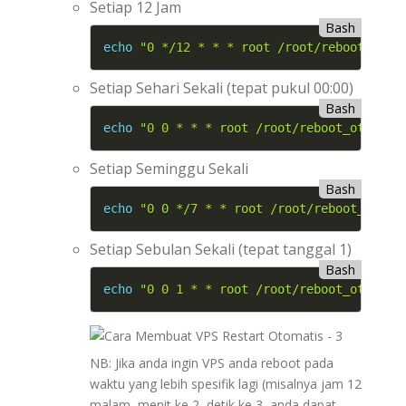
Setiap 12 Jam
Bash
echo
"
0 */12 * * * root /root/reboot_otom
Setiap Sehari Sekali (tepat pukul 00:00)
Bash
echo
"
0 0 * * * root /root/reboot_otomati
Setiap Seminggu Sekali
Bash
echo
"
0 0 */7 * * root /root/reboot_otoma
Setiap Sebulan Sekali (tepat tanggal 1)
Bash
echo
"
0 0 1 * * root /root/reboot_otomati
NB: Jika anda ingin VPS anda reboot pada
waktu yang lebih spesifik lagi (misalnya jam 12
malam, menit ke 2, detik ke 3, anda dapat