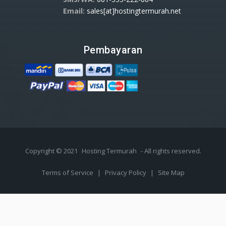
Email:
sales[at]hostingtermurah.net
Pembayaran
Copyright © 2021
Hosting Termurah
- All rights reserved.
Terms of Service
|
Privacy Policy
|
Site Map