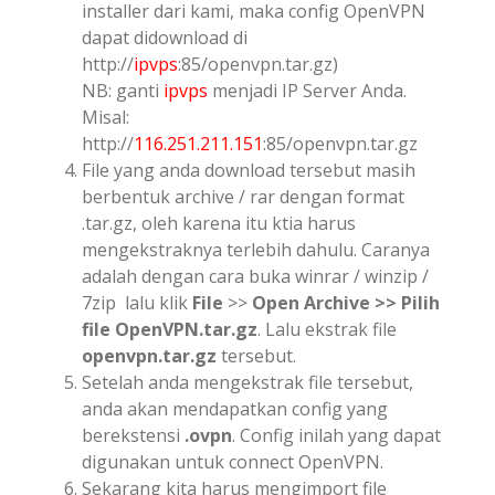
installer dari kami, maka config OpenVPN
dapat didownload di
http://
ipvps
:85/openvpn.tar.gz)
NB: ganti
ipvps
menjadi IP Server Anda.
Misal:
http://
116.251.211.151
:85/openvpn.tar.gz
File yang anda download tersebut masih
berbentuk archive / rar dengan format
.tar.gz, oleh karena itu ktia harus
mengekstraknya terlebih dahulu. Caranya
adalah dengan cara buka winrar / winzip /
7zip lalu klik
File
>>
Open Archive >> Pilih
file
OpenVPN.tar.gz
.
Lalu ekstrak file
openvpn.tar.gz
tersebut.
Setelah anda mengekstrak file tersebut,
anda akan mendapatkan config yang
berekstensi
.ovpn
. Config inilah yang dapat
digunakan untuk connect OpenVPN.
Sekarang kita harus mengimport file