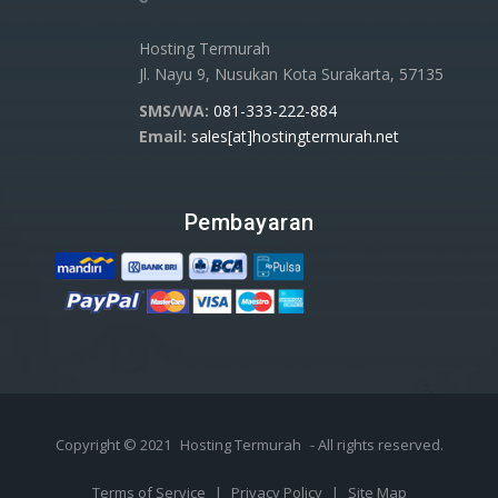
Hosting Termurah
Jl. Nayu 9, Nusukan Kota Surakarta, 57135
SMS/WA:
081-333-222-884
Email:
sales[at]hostingtermurah.net
Pembayaran
Copyright © 2021
Hosting Termurah
- All rights reserved.
Terms of Service
|
Privacy Policy
|
Site Map