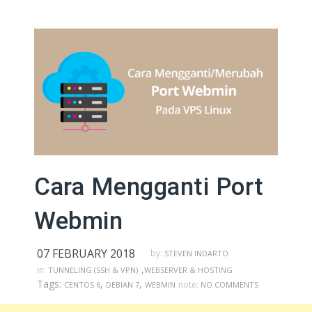
Cara Mengganti Port
Webmin
07 FEBRUARY 2018
by:
STEVEN INDARTO
,
in:
TUNNELING (SSH & VPN)
WEBSERVER & HOSTING
Tags:
,
,
note:
CENTOS 6
DEBIAN 7
WEBMIN
NO COMMENTS