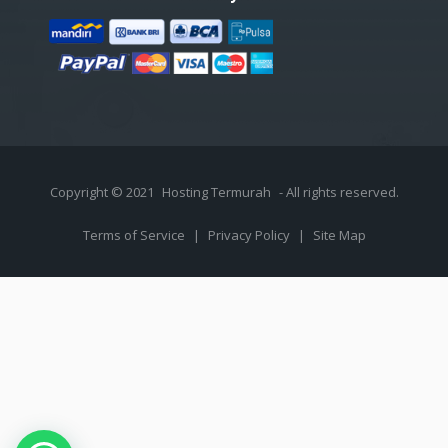
Copyright © 2021
Hosting Termurah
- All rights reserved.
Terms of Service
|
Privacy Policy
|
Site Map