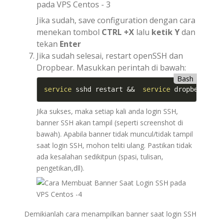
Jika sudah, save configuration dengan cara
menekan tombol
CTRL +X
lalu
ketik Y
dan
tekan
Enter
Jika sudah selesai, restart openSSH dan
Dropbear. Masukkan perintah di bawah:
Bash
service
 sshd restart 
&&
service
 dropbear re
Jika sukses, maka setiap kali anda login SSH,
banner SSH akan tampil (seperti screenshot di
bawah). Apabila banner tidak muncul/tidak tampil
saat login SSH, mohon teliti ulang. Pastikan tidak
ada kesalahan sedikitpun (spasi, tulisan,
pengetikan,dll).
Demikianlah cara menampilkan banner saat login SSH