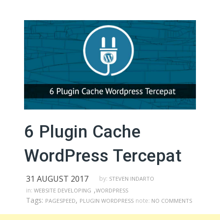
6 Plugin Cache
WordPress Tercepat
31 AUGUST 2017
by:
STEVEN INDARTO
,
in:
WEBSITE DEVELOPING
WORDPRESS
Tags:
,
note:
PAGESPEED
PLUGIN WORDPRESS
NO COMMENTS