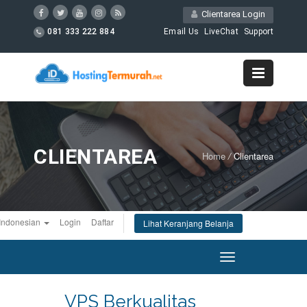
Clientarea Login
081 333 222 884
Email Us
LiveChat
Support
CLIENTAREA
Home
/
Clientarea
Indonesian
Login
Daftar
Lihat Keranjang Belanja
Toggle
navigation
VPS Berkualitas