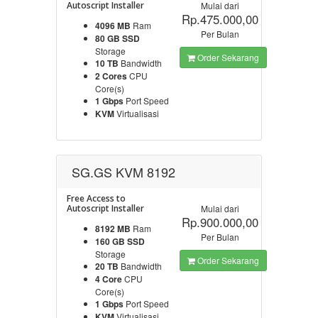
Autoscript Installer
Mulai dari
Rp.475.000,00
4096 MB
Ram
Per Bulan
80 GB SSD
Storage
Order Sekarang
10 TB
Bandwidth
2 Cores
CPU
Core(s)
1 Gbps
Port Speed
KVM
Virtualisasi
SG.GS KVM 8192
Free Access to
Autoscript Installer
Mulai dari
Rp.900.000,00
8192 MB
Ram
Per Bulan
160 GB SSD
Storage
Order Sekarang
20 TB
Bandwidth
4 Core
CPU
Core(s)
1 Gbps
Port Speed
KVM
Virtualisasi