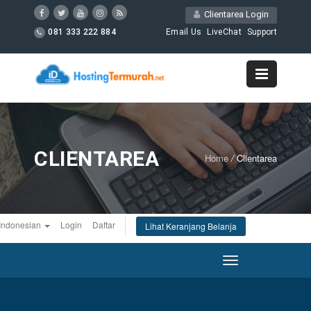
Clientarea Login
081 333 222 884
Email Us
LiveChat
Support
CLIENTAREA
Home
/
Clientarea
Indonesian
Login
Daftar
Lihat Keranjang Belanja
Toggle
navigation