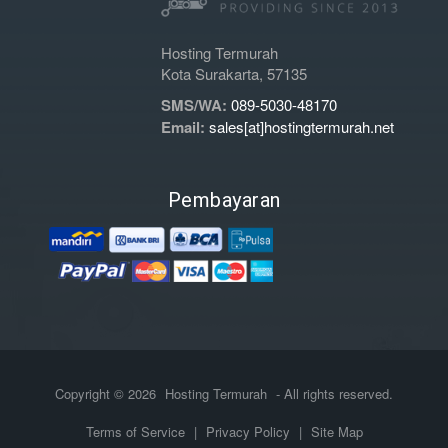
Hosting Termurah
Kota Surakarta, 57135
SMS/WA:
089-5030-48170
Email:
sales[at]hostingtermurah.net
Pembayaran
Copyright © 2026
Hosting Termurah
- All rights reserved.
Terms of Service
|
Privacy Policy
|
Site Map