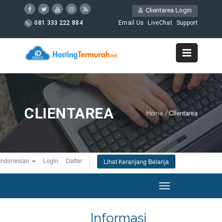
Clientarea Login
081 333 222 884
Email Us
LiveChat
Support
CLIENTAREA
Home
/
Clientarea
Indonesian
Login
Daftar
Lihat Keranjang Belanja
Toggle
navigation
Informasi