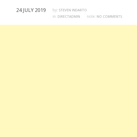
24 JULY 2019
by:
STEVEN INDARTO
in:
note:
DIRECTADMIN
NO COMMENTS