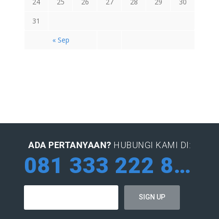
24
25
26
27
28
29
30
31
« Sep
ADA PERTANYAAN?
HUBUNGI KAMI DI:
081 333 222 884