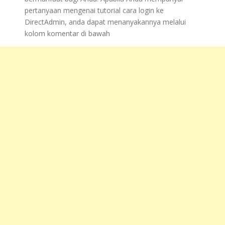
pertanyaan mengenai tutorial cara login ke
DirectAdmin, anda dapat menanyakannya melalui
kolom komentar di bawah