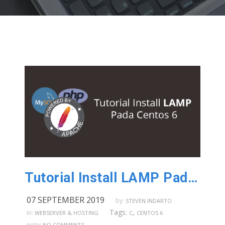
Tutorial Install LAMP Pada Centos 6
07 SEPTEMBER 2019
by:
STEVEN INDARTO
Tags:
,
in:
WEBSERVER & HOSTING
C
CENTOS 6
note:
NO COMMENTS